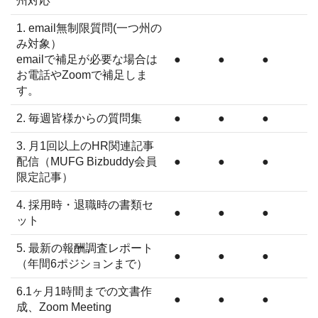
州対応
1. email無制限質問(一つ州の
み対象）
emailで補足が必要な場合は
●
●
●
お電話やZoomで補足しま
す。
2. 毎週皆様からの質問集
●
●
●
3. 月1回以上のHR関連記事
配信（MUFG Bizbuddy会員
●
●
●
限定記事）
4. 採用時・退職時の書類セ
●
●
●
ット
5. 最新の報酬調査レポート
●
●
●
（年間6ポジションまで）
6.1ヶ月1時間までの文書作
●
●
●
成、Zoom Meeting