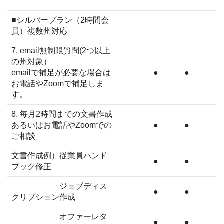
■シルバープラン（2時間会
員）複数州対応
7. email無制限質問(2つ以上
の州対象）
emailで補足が必要な場合は
●
●
お電話やZoomで補足しま
す。
8. 毎月2時間までの文書作成
あるいはお電話やZoomでの
●
●
ご相談
文書作成例）従業員ハンド
●
●
ブック修正
ジョブディス
●
●
クリプション作成
オファーレタ
●
●