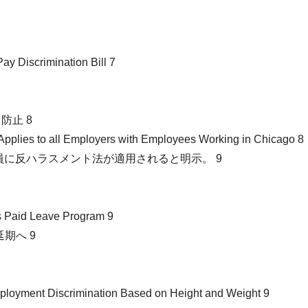
y Discrimination Bill 7
ト防止 8
 Applies to all Employers with Employees Working in Chicago 8
に反ハラスメント法が適用されると明示。 9
ts Paid Leave Program 9
延期へ 9
mployment Discrimination Based on Height and Weight 9