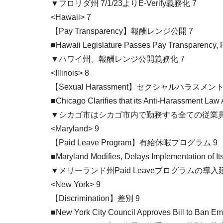
▼フロリダ州 7/1/23よりE-Verify義務化 7
<Hawaii> 7
【Pay Transparency】報酬レンジ公開 7
■Hawaii Legislature Passes Pay Transparency, Pa
▼ハワイ州、報酬レンジ公開義務化 7
<Illinois> 8
【Sexual Harassment】セクシャルハラスメン
■Chicago Clarifies that its Anti-Harassment Law
▼シカゴ市はシカゴ市内で勤務する全ての従業員
<Maryland> 9
【Paid Leave Program】有給休暇プログラム 9
■Maryland Modifies, Delays Implementation of I
▼メリーランド州Paid Leaveプログラムの導入
<New York> 9
【Discrimination】差別 9
■New York City Council Approves Bill to Ban E