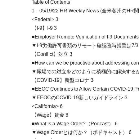
Table of Contents
1．05/19/22 HR Weekly News (全米各州の
<Federal> 3
【I-9】I-9 3
■Employer Remote Verification of I-9 Documents
▼I-9労働許可書類のリモート確認臨時措置は7/31
【Conflict】対立 3
■How can we be proactive about addressing confl
▼職場での対立をどのように積極的に解決するか
【COVID-19】新型コロナ 3
■EEOC Continues to Allow Certain COVID-19 Pro
▼EEOCのCOVID-19新しいガイドライン 3
<California> 6
【Wage】賃金 6
■What is a Wage Order?（Podcast） 6
▼Wage Orderとは何か？（ポドキャスト） 6