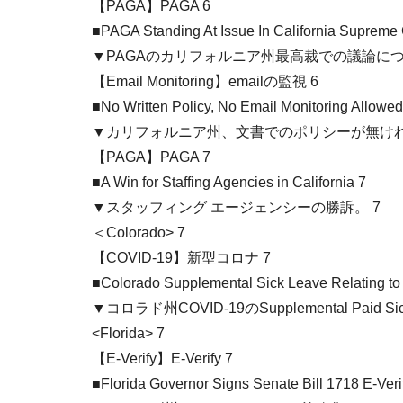
【PAGA】PAGA 6
■PAGA Standing At Issue In California Supreme 
▼PAGAのカリフォルニア州最高裁での議論につ
【Email Monitoring】emailの監視 6
■No Written Policy, No Email Monitoring Allowed 
▼カリフォルニア州、文書でのポリシーが無ければ
【PAGA】PAGA 7
■A Win for Staffing Agencies in California 7
▼スタッフィング エージェンシーの勝訴。 7
＜Colorado> 7
【COVID-19】新型コロナ 7
■Colorado Supplemental Sick Leave Relating t
▼コロラド州COVID-19のSupplemental Paid Si
<Florida> 7
【E-Verify】E-Verify 7
■Florida Governor Signs Senate Bill 1718 E-Veri