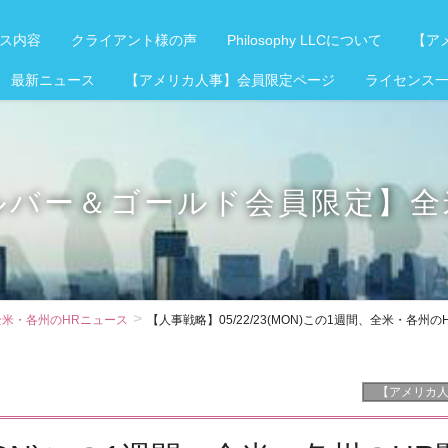
ス内容
クライアント様の声
Philosophy LLCについて
【アメ
 最新ニュース
【アメリカ人事】会員限定ページ
ライセンス
ルバー＆ゴールド会員限定】全
米・各州のHRニュース
【人事戦略】05/22/23(MON)この1週間、全米・各州
【アメリカ人