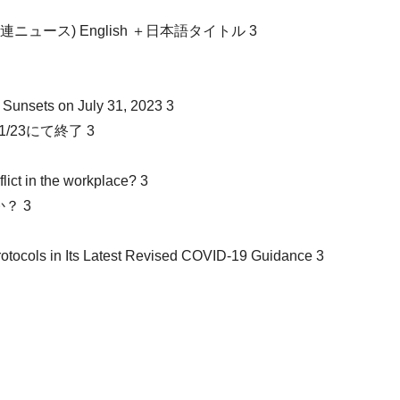
HR関連ニュース) English ＋日本語タイトル 3
 Sunsets on July 31, 2023 3
/23にて終了 3
ict in the workplace? 3
？ 3
tocols in Its Latest Revised COVID-19 Guidance 3