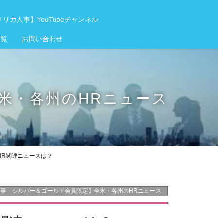
リカ人事】YouTubeチャンネル
一覧
お問い合わせ
米・各州のHRニュース
のHR関連ニュースは？
事 シルバー＆ゴールド会員限定】全米・各州のHRニュース