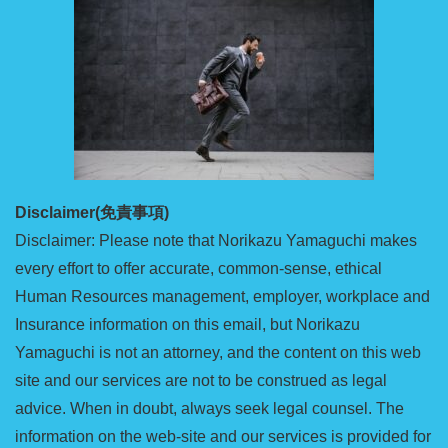
Disclaimer(免責事項)
Disclaimer: Please note that Norikazu Yamaguchi makes
every effort to offer accurate, common-sense, ethical
Human Resources management, employer, workplace and
Insurance information on this email, but Norikazu
Yamaguchi is not an attorney, and the content on this web
site and our services are not to be construed as legal
advice. When in doubt, always seek legal counsel. The
information on the web-site and our services is provided for