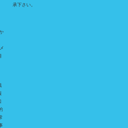
承下さい。
か
のメ
情
識
報
口
的
常
事