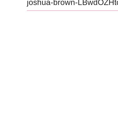
joshua-brown-LBwdOZHt