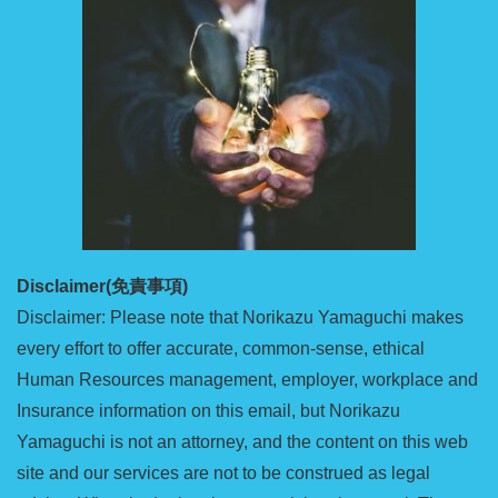
Disclaimer(免責事項)
Disclaimer: Please note that Norikazu Yamaguchi makes
every effort to offer accurate, common-sense, ethical
Human Resources management, employer, workplace and
Insurance information on this email, but Norikazu
Yamaguchi is not an attorney, and the content on this web
site and our services are not to be construed as legal