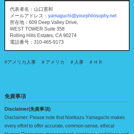
代表者名：山口憲和
メールアドレス：
yamaguchi@yourphilosophy.net
所在地：609 Deep Valley Drive,
WEST TOWER Suite 358
Rolling Hills Estates, CA 90274
電話番号：310-465-9173
#アメリカ人事 ＃アメリカ ＃人事 ＃ＨＲ
免責事項
Disclaimer(免責事項)
Disclaimer: Please note that Norikazu Yamaguchi makes
every effort to offer accurate, common-sense, ethical