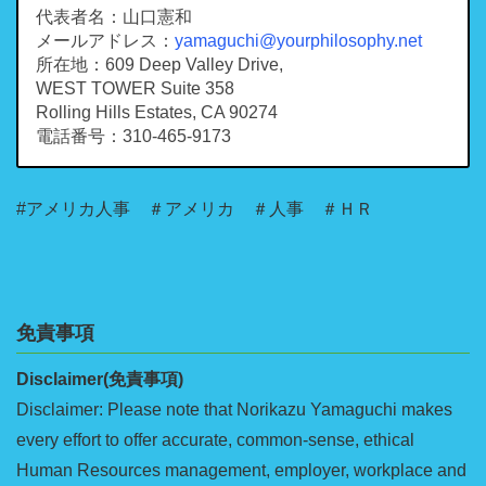
代表者名：山口憲和
メールアドレス：
yamaguchi@yourphilosophy.net
所在地：609 Deep Valley Drive,
WEST TOWER Suite 358
Rolling Hills Estates, CA 90274
電話番号：310-465-9173
#アメリカ人事 ＃アメリカ ＃人事 ＃ＨＲ
免責事項
Disclaimer(免責事項)
Disclaimer: Please note that Norikazu Yamaguchi makes
every effort to offer accurate, common-sense, ethical
Human Resources management, employer, workplace and