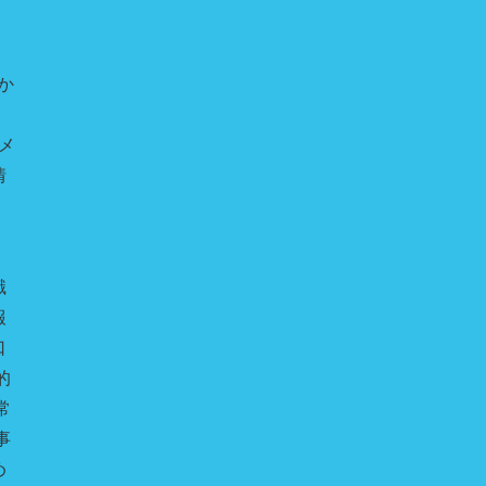
か
のメ
情
識
報
口
的
常
事
め