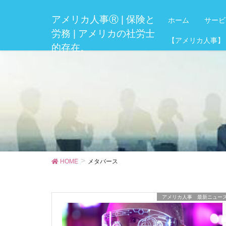
アメリカ人事Ⓡ | 保険と
ホーム
サービ
労務 | アメリカの社労士
【アメリカ人事】
的存在。
HOME
メタバース
アメリカ人事 最新ニュー