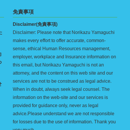
免責事項
Disclaimer(免責事項)
た
Disclaimer: Please note that Norikazu Yamaguchi
makes every effort to offer accurate, common-
sense, ethical Human Resources management,
向
employer, workplace and Insurance information on
つ
this email, but Norikazu Yamaguchi is not an
attorney, and the content on this web site and our
services are not to be construed as legal advice.
せ
When in doubt, always seek legal counsel. The
information on the web-site and our services is
provided for guidance only, never as legal
advice.Please understand we are not responsible
for losses due to the use of information. Thank you
very much.