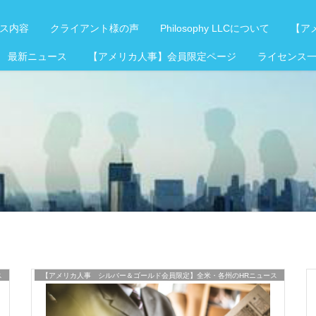
ス内容
クライアント様の声
Philosophy LLCについて
【アメ
 最新ニュース
【アメリカ人事】会員限定ページ
ライセンス
ス
【アメリカ人事 シルバー＆ゴールド会員限定】全米・各州のHRニュース