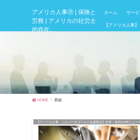
アメリカ人事Ⓡ | 保険と
ホーム
サービ
労務 | アメリカの社労士
【アメリカ人事】
的存在。
HOME
昇給
【アメリカ人事 シルバー＆ゴールド会員限定】全米・各州のHRニュー