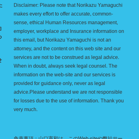
た
Disclaimer: Please note that Norikazu Yamaguchi
makes every effort to offer accurate, common-
sense, ethical Human Resources management,
向
employer, workplace and Insurance information on
つ
this email, but Norikazu Yamaguchi is not an
attorney, and the content on this web site and our
services are not to be construed as legal advice.
せ
When in doubt, always seek legal counsel. The
information on the web-site and our services is
provided for guidance only, never as legal
advice.Please understand we are not responsible
for losses due to the use of information. Thank you
very much.
免責事項：山口憲和は、このWeb-siteや弊社サー