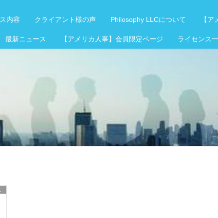
ス内容
クライアント様の声
Philosophy LLCについて
【アメ
 最新ニュース
【アメリカ人事】会員限定ページ
ライセンス
ス