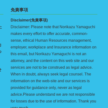
免責事項
Disclaimer(免責事項)
た
Disclaimer: Please note that Norikazu Yamaguchi
makes every effort to offer accurate, common-
sense, ethical Human Resources management,
向
employer, workplace and Insurance information on
つ
this email, but Norikazu Yamaguchi is not an
attorney, and the content on this web site and our
services are not to be construed as legal advice.
せ
When in doubt, always seek legal counsel. The
information on the web-site and our services is
provided for guidance only, never as legal
advice.Please understand we are not responsible
for losses due to the use of information. Thank you
very much.