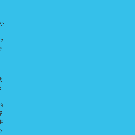
か
のメ
情
識
報
口
的
常
事
め