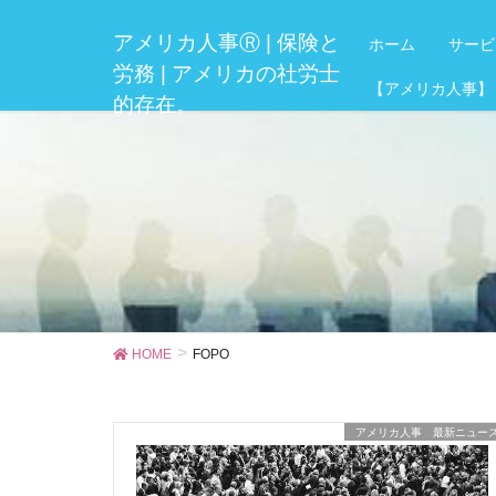
アメリカ人事Ⓡ | 保険と
ホーム
サービ
労務 | アメリカの社労士
【アメリカ人事】
的存在。
HOME
FOPO
アメリカ人事 最新ニュー