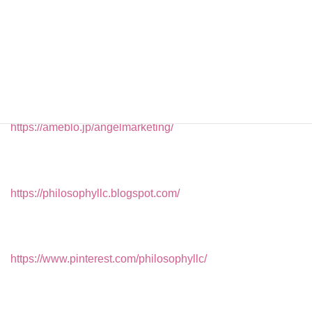
https://coubic.com/america/489456
https://ameblo.jp/angelmarketing/
https://philosophyllc.blogspot.com/
https://www.pinterest.com/philosophyllc/