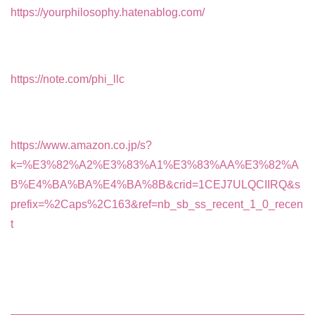
https://yourphilosophy.hatenablog.com/
https://note.com/phi_llc
https://www.amazon.co.jp/s?
k=%E3%82%A2%E3%83%A1%E3%83%AA%E3%82%A
B%E4%BA%BA%E4%BA%8B&crid=1CEJ7ULQCIIRQ&s
prefix=%2Caps%2C163&ref=nb_sb_ss_recent_1_0_recen
t