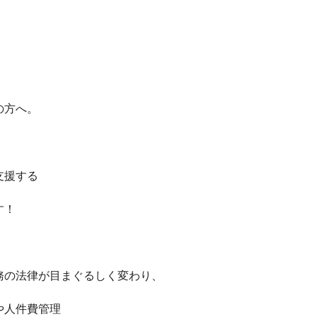
の方へ。
支援する
す！
務の法律が目まぐるしく変わり、
や人件費管理