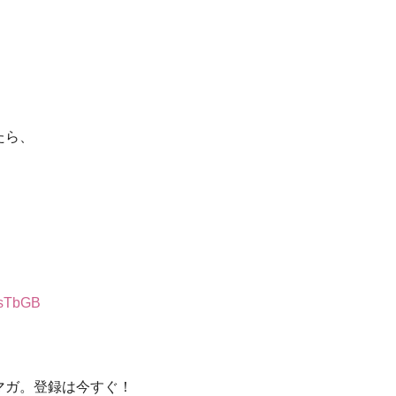
」
たら、
7sTbGB
マガ。登録は今すぐ！