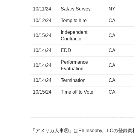
10/11/24
Salary Survey
NY
10/12/24
Temp to hire
CA
Independent
10/15/24
CA
Contractor
10/14/24
EDD
CA
Performance
10/14/24
CA
Evaluation
10/14/24
Termination
CA
10/15/24
Time off to Vote
CA
======================================
「アメリカ人事Ⓡ」はPhilosophy, LLCの登録