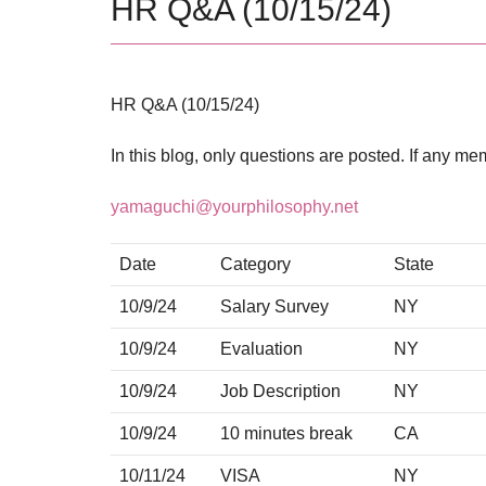
HR Q&A (10/15/24)
HR Q&A (10/15/24)
In this blog, only questions are posted. If any me
yamaguchi@yourphilosophy.net
Date
Category
State
10/9/24
Salary Survey
NY
10/9/24
Evaluation
NY
10/9/24
Job Description
NY
10/9/24
10 minutes break
CA
10/11/24
VISA
NY