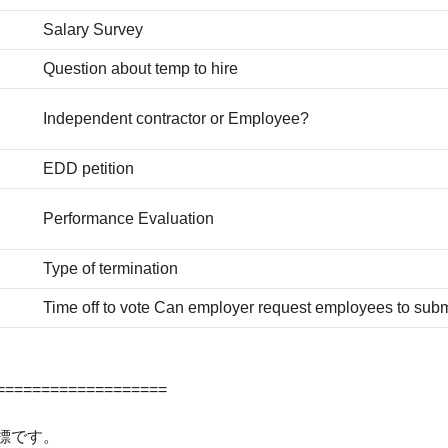
Salary Survey
Question about temp to hire
Independent contractor or Employee?
EDD petition
Performance Evaluation
Type of termination
Time off to vote Can employer request employees to submi
===================
商標です。