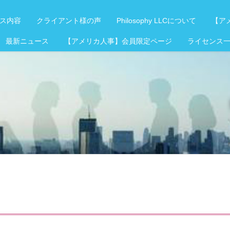
ス内容
クライアント様の声
Philosophy LLCについて
【アメ
 最新ニュース
【アメリカ人事】会員限定ページ
ライセンス