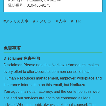
Rolling Hills Estates, CA 90274
電話番号：310-465-9173
#アメリカ人事 ＃アメリカ ＃人事 ＃ＨＲ
免責事項
Disclaimer(免責事項)
Disclaimer: Please note that Norikazu Yamaguchi makes
every effort to offer accurate, common-sense, ethical
Human Resources management, employer, workplace and
Insurance information on this email, but Norikazu
Yamaguchi is not an attorney, and the content on this web
site and our services are not to be construed as legal
advice. When in doubt, always seek legal counsel. The