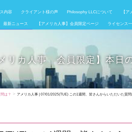
ス内容
クライアント様の声
Philosophy LLCについて
【アメ
 最新ニュース
【アメリカ人事】会員限定ページ
ライセンス
メリカ人事 会員限定】本日
質問は？
アメリカ人事 | 07/01/2025(TUE) この1週間、皆さんからいただいた質