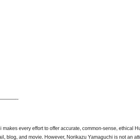
———-
i makes every effort to offer accurate, common-sense, ethica
il, blog, and movie. However, Norikazu Yamaguchi is not an atto