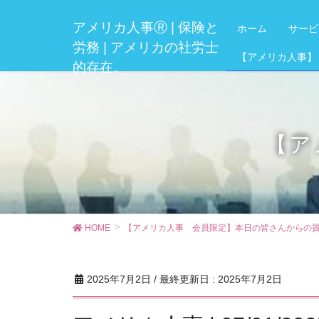
アメリカ人事Ⓡ | 保険と
ホーム
サービ
労務 | アメリカの社労士
【アメリカ人事】
的存在。
【ア
HOME
【アメリカ人事 会員限定】本日の皆さんからの
2025年7月2日
/ 最終更新日 :
2025年7月2日