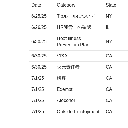
Date
Category
State
6/25/25
Tipルールについて
NY
6/26/25
HR運営上の確認
IL
Heat Illness
6/30/25
NY
Prevention Plan
6/30/25
VISA
CA
6/30/25
火元責任者
CA
7/1/25
解雇
CA
7/1/25
Exempt
CA
7/1/25
Alocohol
CA
7/1/25
Outside Employment
CA