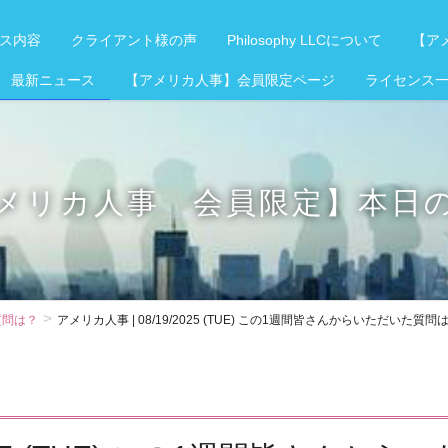
ス内容
クライアント様の声
Philosophy LLCについて
【アメ
 最新ニュース
【アメリカ人事】会員限定ページ
ライセンス
メリカ人事 会員限定】本日
質問は？
アメリカ人事 | 08/19/2025 (TUE) この1週間皆さんからいただいた質問