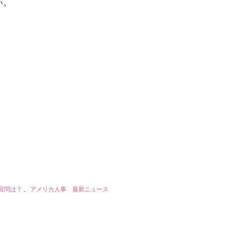
い。
質問は？
、
アメリカ人事 最新ニュース