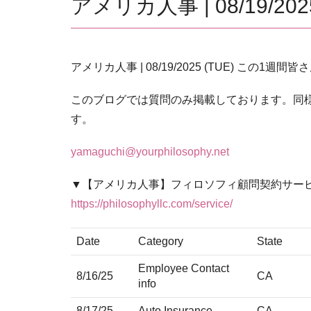
アメリカ人事 | 08/19/
アメリカ人事 | 08/19/2025 (TUE) この1
このブログでは質問のみ掲載しております。同様
す。
yamaguchi@yourphilosophy.net
▼【アメリカ人事】フィロソフィ顧問契約サー
https://philosophyllc.com/service/
Date
Category
State
Employee Contact
8/16/25
CA
info
8/17/25
Auto Insurance
CA