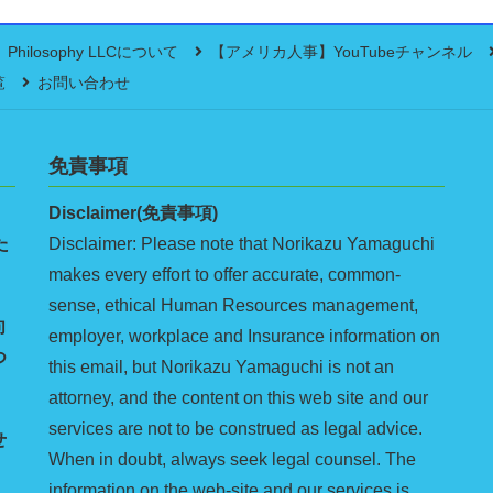
Philosophy LLCについて
【アメリカ人事】YouTubeチャンネル
覧
お問い合わせ
免責事項
Disclaimer(免責事項)
た
Disclaimer: Please note that Norikazu Yamaguchi
makes every effort to offer accurate, common-
sense, ethical Human Resources management,
向
employer, workplace and Insurance information on
つ
this email, but Norikazu Yamaguchi is not an
attorney, and the content on this web site and our
services are not to be construed as legal advice.
せ
When in doubt, always seek legal counsel. The
information on the web-site and our services is