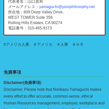
代表者名：山口憲和
メールアドレス：
yamaguchi@yourphilosophy.net
所在地：609 Deep Valley Drive,
WEST TOWER Suite 358
Rolling Hills Estates, CA 90274
電話番号：310-465-9173
#アメリカ人事 ＃アメリカ ＃人事 ＃ＨＲ
免責事項
Disclaimer(免責事項)
Disclaimer: Please note that Norikazu Yamaguchi makes
every effort to offer accurate, common-sense, ethical
Human Resources management, employer, workplace and